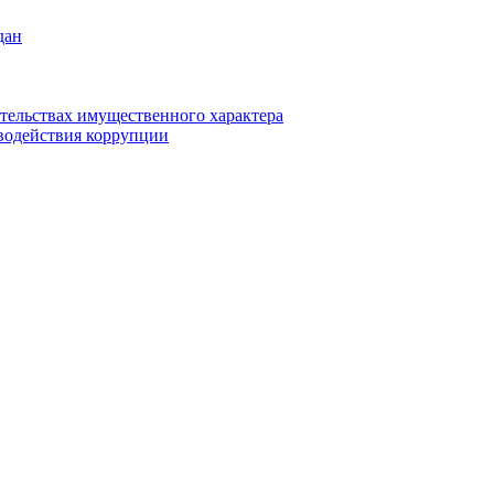
дан
ательствах имущественного характера
водействия коррупции