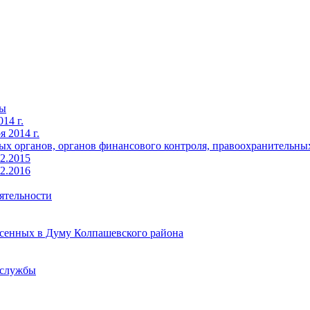
ты
14 г.
 2014 г.
х органов, органов финансового контроля, правоохранительных 
2.2015
2.2016
ятельности
есенных в Думу Колпашевского района
 службы