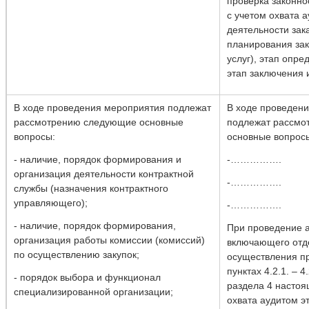
проверка законно
с учетом охвата 
деятельности зака
планирования зак
услуг), этап опр
этап заключения 
В ходе проведения мероприятия подлежат
В ходе проведен
рассмотрению следующие основные
подлежат рассмо
вопросы:
основные вопрос
- наличие, порядок формирования и
-…………….
организация деятельности контрактной
-…………….
службы (назначения контрактного
управляющего);
-…………….
- наличие, порядок формирования,
При проведение а
организация работы комиссии (комиссий)
включающего отд
по осуществлению закупок;
осуществления пр
пунктах 4.2.1. – 4
- порядок выбора и функционал
раздела 4 настоя
специализированной организации;
охвата аудитом э