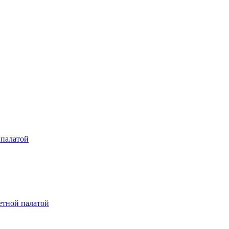
 палатой
етной палатой