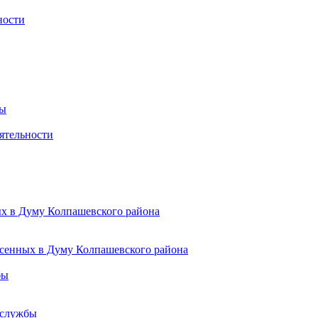
ности
ты
ятельности
ых в Думу Колпашевского района
есенных в Думу Колпашевского района
бы
 службы