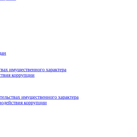
дан
ствах имущественного характера
ствия коррупции
ательствах имущественного характера
водействия коррупции