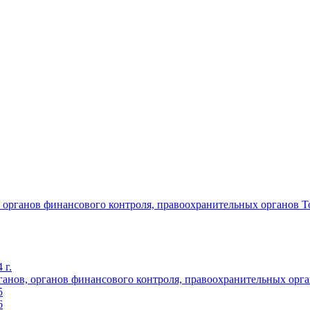
органов финансового контроля, правоохранительных органов Том
 г.
нов, органов финансового контроля, правоохранительных орган
5
6