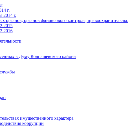
ты
14 г.
 2014 г.
х органов, органов финансового контроля, правоохранительных 
2.2015
2.2016
ятельности
есенных в Думу Колпашевского района
 службы
дан
ательствах имущественного характера
водействия коррупции