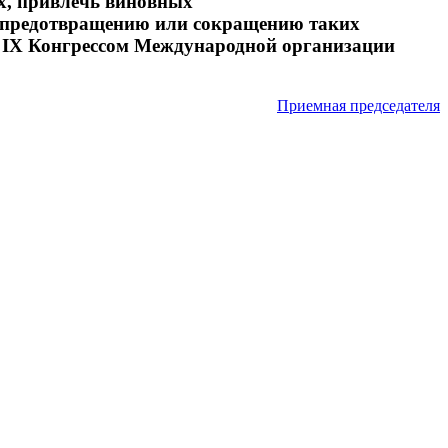
х, привлечь виновных
о предотвращению или сокращению таких
й IX Конгрессом Международной организации
Приемная председателя