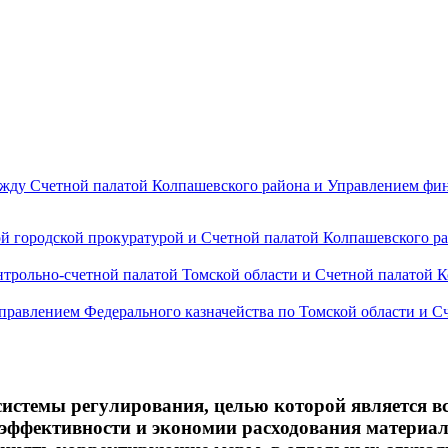
ежду Счетной палатой Колпашевского района и Управлением ф
 городской прокуратурой и Счетной палатой Колпашевского райо
рольно-счетной палатой Томской области и Счетной палатой Ко
авлением Федерального казначейства по Томской области и Сче
 системы регулирования, целью которой является 
 эффективности и экономии расходования материал