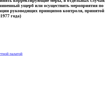
принять корректирующие меры, в отдельных случая
ричиненный ущерб или осуществить мероприятия п
рации руководящих принципов контроля, принято
1977 года)
етной палатой