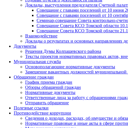
Доклады, выступления председателя Счетной пала
Совещание с главами поселений от 10 июня 20
Совещание с главами поселений от 10 сентября
Семинар-совещание Совета контрольно-счетны
Совещание Совета КСО Томской области 10.1
Совещание Совета КСО Томской области 21.1
Взаимодействие
Доклады о результатах и основных направлениях де
Документы
Решения Думы Колпашевского района
Тексты проектов нормативных правовых актов, вн
Муниципальная служба
Основополагающие нормативные документы
Замещение вакантных должностей муниципальной
Обращение граждан
График приема граждан
Обзоры обращений граждан
Нормативные документы
Ответственные лица за работу с обращениями граж
Отправить обращение
Полезные ссылки
Противодействие коррупции
Сведения о доходах, расходах, об имуществе и обяз
Нормативные правовые и иные акты в сфере проти